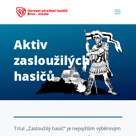
Aktiv
zasloužilých
hasičů
Titul „Zasloužilý hasič“ je nejvyšším výběrovým